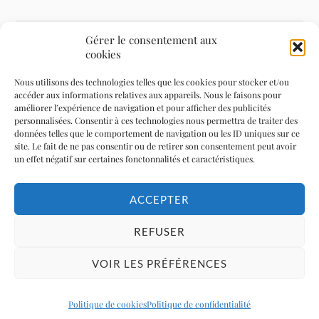
Gérer le consentement aux
cookies
A propos de moi
Nous utilisons des technologies telles que les cookies pour stocker et/ou
accéder aux informations relatives aux appareils. Nous le faisons pour
Mentions légales
améliorer l’expérience de navigation et pour afficher des publicités
personnalisées. Consentir à ces technologies nous permettra de traiter des
données telles que le comportement de navigation ou les ID uniques sur ce
Politique de confidentialité
site. Le fait de ne pas consentir ou de retirer son consentement peut avoir
un effet négatif sur certaines fonctonnalités et caractéristiques.
Politique de cookies (UE)
ACCEPTER
REFUSER
SUIVEZ LE BLOG
VOIR LES PRÉFÉRENCES
F
In
F
ac
st
e
Politique de cookies
Politique de confidentialité